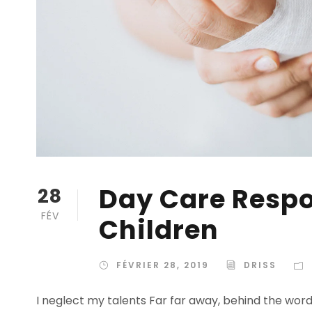
Day Care Respon
28
FÉV
Children
FÉVRIER 28, 2019
DRISS
I neglect my talents Far far away, behind the wor