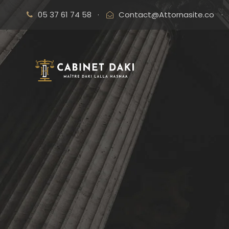
05 37 61 74 58
·
Contact@Attornasite.co
·