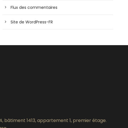
Flux des commentaires
Site de WordPress-FR
, bâtiment 1413, appartement 1, premier étage.